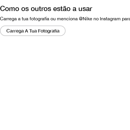
Como os outros estão a usar
Carrega a tua fotografia ou menciona @Nike no Instagram para
Clicar
nesses
Carrega A Tua Fotografia
links
abrirá
um
modo
com
uma
versão
maior
da
imagem.