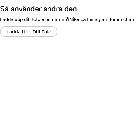
Så använder andra den
Ladda upp ditt foto eller nämn @Nike på Instagram för en chans 
Om
du
Ladda Upp Ditt Foto
klickar
på
dessa
länkar
visas
en
modal
som
innehåller
en
större
version
av
bilden.